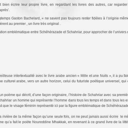
 bien écrire leur propre livre, en regardant les livres des autres, car regarder l
près’.
temps Gaston Bachelard, « ne savent pas toujours rester fidèles à l’origine même d
rent au premier , un livre très original .
elation emblématique entre Schéhérazade et Schahriar, pour approcher de l’univer
illeuse intertextualité avec le livre arabe ancien « Mille et une Nuits », il a pu 
 culturel arabe, vers un autre horizon, celui du futuriste poétique universel, qui 
un poème qui décrit, d’une façon originaire, l’histoire de Schahriar avec sa premi
Schahriar un homme qui représente l’homme dans tous les temps et dans tous les
’est que le visage féminin représenté ici par la figure emblématique de Schéhérazad
a rivière de la même façon qu’une seule fois, on ne peut jamais aussi écrire le m
ême qu’a fait le poète Noureddine Mhakkak, en revenant à ce grand livre de la lit