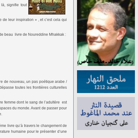
à, signifie tout
Papa Sartre
Ali Bader
e leur inspiration » , et c’est cela qui
La roue
Aimé Césaire
s de beau livre de Noureddine Mhakkak :
Son rêve fastueux
Albert Samain
La Mort du Loup
Alfred de Vigny
Je ne sais pas si
mon frère m’oublie
Alfred Jarry
faire de nouveau, un pas poétique arabe /
dépasse toutes les frontières culturelles
ère femme dont le sang de l’adultère est
 espaces du monde. Avant de passer pour
e.
ême livre qu’à travers le changement de
térature humaine pour le présenter d’une