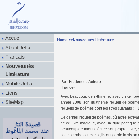
Accueil
Home
>>
Nouveautés Littérature
About Jehat
Français
Nouveautés
Littérature
Par : Frédérique Aufrere
Mobile Jehat
(France)
Liens
Avec beaucoup de rythme, et avec un œil poéti
SiteMap
année 2008, son quatrième recueil de poèmes, 
recueils de poèmes dont les titres suivants : « L
Ce dernier recueil de poèmes, où notre écrivain
de ce livre magique, avec un style poétique t
beaucoup de talent d’écrire son propre livre, 
contes arabes anciens , ils ont gardé la vision 