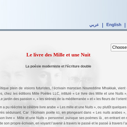
عربي
English
Le livre des Mille et une Nuit
La poésie moderniste et l’écriture double
que plein de visions futuristes, l’écrivain marocain Noureddine Mhakkak, vient d
chez les éditions Mille Poètes LLC, intitulé « Le livre des Mille et une Nuits »,
e jardin des passion », « les sirènes de la méditerranée » et « les fleurs de l’orient
 a pu réécrire le célèbre livre arabe « Les mille et une Nuits », ou plutôt quelque
rès séduisant, Car l’écrivain poète ici, en plongeant dans « Les nuits arabes », 
son livre « Mille et une Nuits » personnel, puisque ses poèmes là , en entrant en 
de son propre écrivain, en voyant l’avenir à travers le passé et le passé à travers l’a