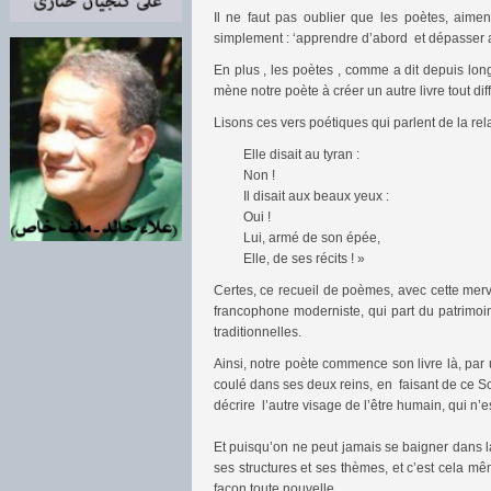
Il ne faut pas oublier que les poètes, aiment
simplement : ‘apprendre d’abord et dépasser a
En plus , les poètes , comme a dit depuis long
mène notre poète à créer un autre livre tout diffé
Lisons ces vers poétiques qui parlent de la r
Elle disait au tyran :
Non !
Il disait aux beaux yeux :
Oui !
Lui, armé de son épée,
Elle, de ses récits ! »
Certes, ce recueil de poèmes, avec cette merve
francophone moderniste, qui part du patrimoine
traditionnelles.
Ainsi, notre poète commence son livre là, par 
coulé dans ses deux reins, en faisant de ce 
décrire l’autre visage de l’être humain, qui n
Et puisqu’on ne peut jamais se baigner dans l
ses structures et ses thèmes, et c’est cela m
façon toute nouvelle.