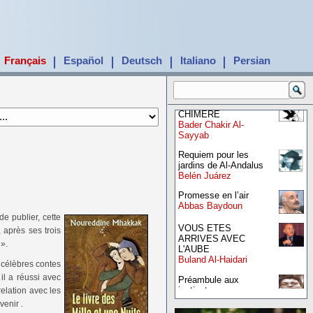
Français
Español
Deutsch
Italiano
Persian
LE POEME ET LA
CHIMERE
Bader Chakir Al-
Sayyab
Requiem pour les
jardins de Al-Andalus
Belén Juárez
Promesse en l’air
Abbas Baydoun
e publier, cette
VOUS ETES
 après ses trois
ARRIVES AVEC
 ».
L'AUBE
Buland Al-Haidari
s célèbres contes
il a réussi avec
Préambule aux
instincts
relation avec les
Abdelmonem
venir .
Ramadan