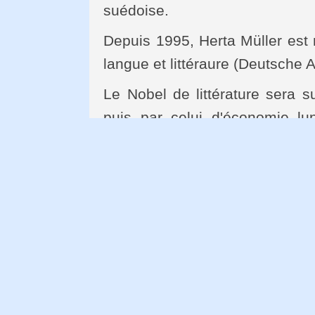
suédoise.
Depuis 1995, Herta Müller es
langue et littéraure (Deutsche
Le Nobel de littérature sera s
puis par celui d'économie lu
Nobel est accompagné d'un
couronnes suédoises (980 000 
attribué à l'écrivain français 
œuvre "de la rupture".
Le Monde
Read More:
Mot du Poète Qassim Ha