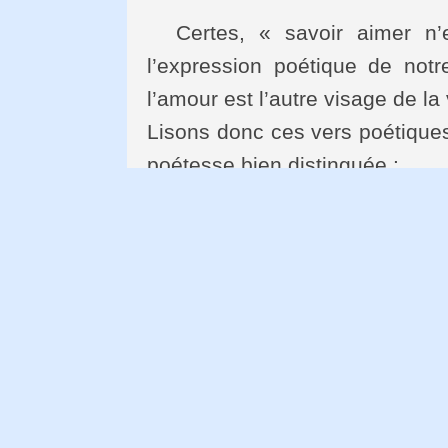
Certes, « savoir aimer n’e
l’expression poétique de not
l’amour est l’autre visage de l
Lisons donc ces vers poétiques
poétesse bien distinguée :
« Savoir aimer n‘est pas perte
Je ne l’arrêterai pas pour aut
Car, c’est avec lui que j’appr
Que j’apprends à aimer, vrai
À aimer sans donnant –donn
C’est ma main que je tends
Mon esprit, fier et franc
Et mon cœur, et l’élan