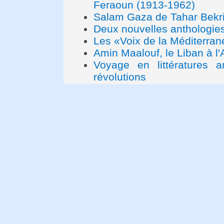
Feraoun (1913-1962)
Salam Gaza de Tahar Bekri
Deux nouvelles anthologies
Les «Voix de la Méditerra
Amin Maalouf, le Liban à l
Voyage en littératures a
révolutions
Egypte : Jeunes écrivains 
Wadih Saadeh : poétique d
Trois voix de la littératu
cours
La révolte syrienne: un en
Khaled Khalifa
Le Livre d’Al-Toghri
La romancière et poète An
Décès du cinéaste syrien 
La poésie méditerranéenne
"Nous voulons vivre comme
Appel des intellectuels ara