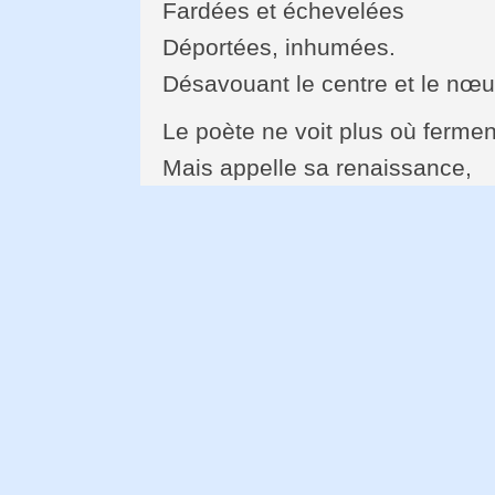
Fardées et échevelées
Déportées, inhumées.
Désavouant le centre et le nœu
Le poète ne voit plus où fermen
Mais appelle sa renaissance,
Et la pourchasse,
Intuition carnassière,
Mémoire lithophage,
Là où la fermentation
Monte la crête de la noyade.
Voyage des ondes,
Des énigmes.
Impossible retour de la poésie