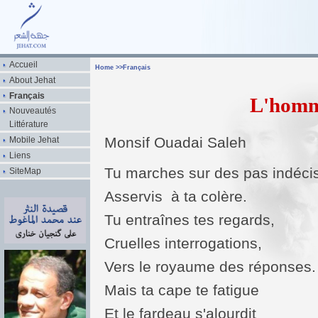
Accueil
Home
>>
Français
About Jehat
Français
L'homm
Nouveautés
Littérature
Monsif Ouadai Saleh
Mobile Jehat
Liens
Tu marches sur des pas indéci
SiteMap
Asservis à ta colère.
Tu entraînes tes regards,
Cruelles interrogations,
Vers le royaume des réponses.
Mais ta cape te fatigue
Et le fardeau s'alourdit