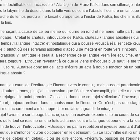
e indéchiffrable et inaccessible ! A la façon de Franz Kafka dans son sillonage int
e labyrinthe du désert, dans la lutte vers ou contre l’absolu, l’écriture en tant que
che du temps perdu », ne faisait qu’arpenter, à l’instar de Kafka, les chemins illu
la fois.
menaçant, à cause de ce jeu même qui tourne en rond et ne mène nulle part ; sinon
 engage. C’était le château introuvable de Kafka, château / langue absolu(e) qui 
 temps / la langue intact(e) et nostalgique qui a poussé Proust à réaliser cette œu
e ; plutôt où des écrivains assoiffés d’absolu se mettent en route vers l’inconnu, 
’absolu ? Tant que je serai à la recherche de la langue Première et Ultime, et ta
nuera toujours. Et tout en revenant à ce que je viens d’évoquer plus haut, je me
l’illusoire. Aurais-je donc fait de l’acte d’écrire un acte à double fonction où un b
puisque absolu ?
nt, au cours de l’écriture, de l’inconnu vers le connu ; mais aussi et paradoxalem
 d’autres termes, plus j’ai l’impression que l’écriture s’accomplit, plus elle me
me rejoignait le point premier. C’est ainsi donc que ce trajet s’effectue à l’inverse,
art, toujours enlisée dans l’impuissance de l’inconnu. Ce n’est pas une stagna
r et mon acharnement à m’en approcher ne fait qu’agrandir le mirage.
ajet / aventure sur la page blanche, ce qu’un écrivain expérimente au cours de sa
ais où le tout se résume en une lutte acharnée contre la langue et pour elle à la foi
fin de trouver l’introuvable : «Désespérée par la répétition et joyeuse pourtant d’af
peut que s’enfoncer, qu’on doit garder en le détruisant. (...) Le labyrinthe est ici u
e de détour en détour.» ; ou de dire encore, «l’écriture, passion de l’origine (