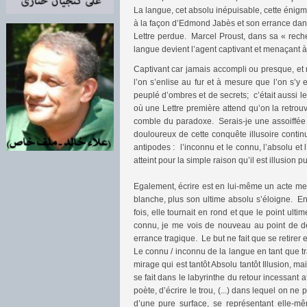
La langue, cet absolu inépuisable, cette énigm
à la façon d’Edmond Jabès et son errance dans l
Lettre perdue. Marcel Proust, dans sa « recher
langue devient l’agent captivant et menaçant à 
Captivant car jamais accompli ou presque, et 
l’on s’enlise au fur et à mesure que l’on s’y
peuplé d’ombres et de secrets; c’était aussi le
où une Lettre première attend qu’on la retrouv
comble du paradoxe. Serais-je une assoiffée d
douloureux de cette conquête illusoire conti
antipodes : l’inconnu et le connu, l’absolu et 
atteint pour la simple raison qu’il est illusion 
Egalement, écrire est en lui-même un acte mena
blanche, plus son ultime absolu s’éloigne. En
fois, elle tournait en rond et que le point ulti
connu, je me vois de nouveau au point de dép
errance tragique. Le but ne fait que se retire
Le connu / inconnu de la langue en tant que tr
mirage qui est tantôt Absolu tantôt Illusion, m
se fait dans le labyrinthe du retour incessant a
poète, d’écrire le trou, (...) dans lequel on ne 
d’une pure surface, se représentant elle-mêm