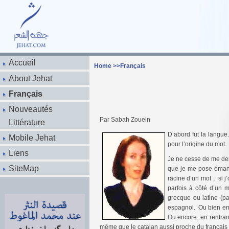
Accueil
Home
>>
Français
About Jehat
Français
Nouveautés
Par Sabah Zouein
Littérature
D’abord fut la langue. Langue qui me précède, 
Mobile Jehat
pour l’origine du mot.
Liens
Je ne cesse de me dema
SiteMap
que je me pose émanen
racine d’un mot ; si j
parfois à côté d’un m
grecque ou latine (pa
espagnol. Ou bien enc
Ou encore, en rentrant
même que le catalan aussi proche du français qu