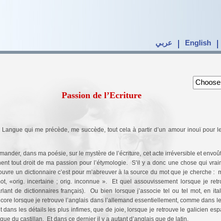
عربي
English
Passion de l’Ecriture
me succède, tout ‏cela à partir d’un amour inouï pour les origines des choses, passion intense
nder, dans ma poésie, sur le mystère de l’écriture, cet acte irréversible et envoûta
t tout droit de ma passion pour l’étymologie. S’il y a donc une chose qui vraim
’ouvre un dictionnaire c’est pour m’abreuver à la source du mot que je cherche : m
ot, «orig. incertaine ; orig. inconnue ». Et quel assouvissement lorsque je retr
rlant de dictionnaires français). Ou bien lorsque j’associe tel ou tel mot, en i
ore lorsque je retrouve l’anglais dans l’allemand essentiellement, comme dans le
 dans les détails les plus infimes, que de joie, lorsque je retrouve le galicien e
e du castillan. Et dans ce dernier il y a autant d’anglais que de latin.