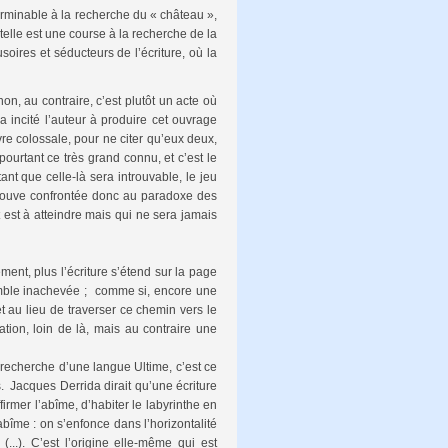
erminable à la recherche du « château »,
 telle est une course à la recherche de la
soires et séducteurs de l’écriture, où la
, au contraire, c’est plutôt un acte où
a incité l’auteur à produire cet ouvrage
vre colossale, pour ne citer qu’eux deux,
pourtant ce très grand connu, et c’est le
nt que celle-là sera introuvable, le jeu
 trouve confrontée donc au paradoxe des
ut est à atteindre mais qui ne sera jamais
ent, plus l’écriture s’étend sur la page
 semble inachevée ; comme si, encore une
 et au lieu de traverser ce chemin vers le
tion, loin de là, mais au contraire une
 recherche d’une langue Ultime, c’est ce
s. Jacques Derrida dirait qu’une écriture
firmer l’abîme, d’habiter le labyrinthe en
n abîme : on s’enfonce dans l’horizontalité
...). C’est l’origine elle-même qui est