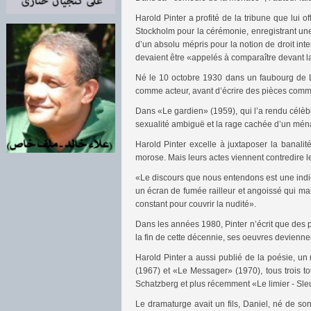
Harold Pinter a profité de la tribune que lui 
Stockholm pour la cérémonie, enregistrant une 
d’un absolu mépris pour la notion de droit inte
devaient être «appelés à comparaître devant la
Né le 10 octobre 1930 dans un faubourg de Lon
comme acteur, avant d’écrire des pièces comm
Dans «Le gardien» (1959), qui l’a rendu célèbr
sexualité ambiguë et la rage cachée d’un mén
Harold Pinter excelle à juxtaposer la banalit
morose. Mais leurs actes viennent contredire leu
«Le discours que nous entendons est une indic
un écran de fumée railleur et angoissé qui mai
constant pour couvrir la nudité».
Dans les années 1980, Pinter n’écrit que des
la fin de cette décennie, ses oeuvres devienne
Harold Pinter a aussi publié de la poésie, u
(1967) et «Le Messager» (1970), tous trois t
Schatzberg et plus récemment «Le limier - Sl
Le dramaturge avait un fils, Daniel, né de s