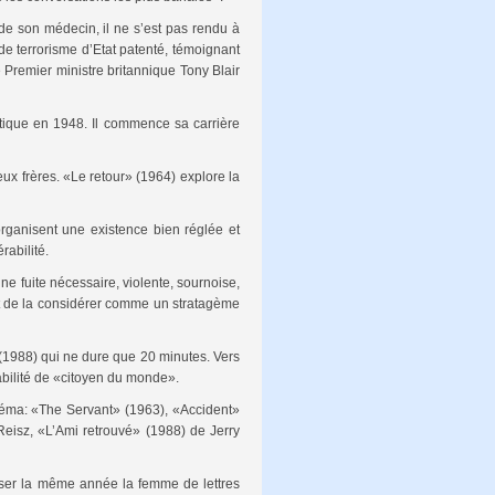
 de son médecin, il ne s’est pas rendu à
de terrorisme d’Etat patenté, témoignant
e Premier ministre britannique Tony Blair
atique en 1948. Il commence sa carrière
ux frères. «Le retour» (1964) explore la
organisent une existence bien réglée et
rabilité.
e fuite nécessaire, violente, sournoise,
est de la considérer comme un stratagème
(1988) qui ne dure que 20 minutes. Vers
abilité de «citoyen du monde».
inéma: «The Servant» (1963), «Accident»
Reisz, «L’Ami retrouvé» (1988) de Jerry
ouser la même année la femme de lettres