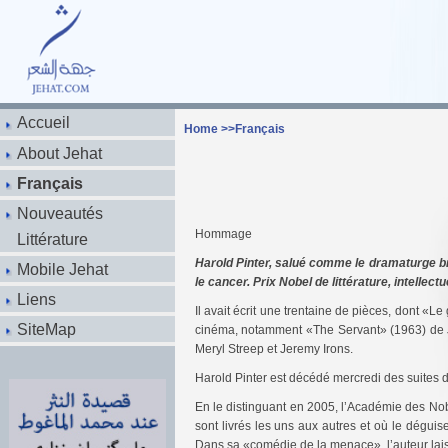
Accueil
Home
>>
Français
About Jehat
Français
Nouveautés
Hommage
Littérature
Harold Pinter, salué comme le dramaturge br
Mobile Jehat
le cancer. Prix Nobel de littérature, intellec
Liens
Il avait écrit une trentaine de pièces, dont «Le
SiteMap
cinéma, notamment «The Servant» (1963) de J
Meryl Streep et Jeremy Irons.
Harold Pinter est décédé mercredi des suites 
En le distinguant en 2005, l’Académie des Nobe
sont livrés les uns aux autres et où le déguis
Dans sa «comédie de la menace», l’auteur lais