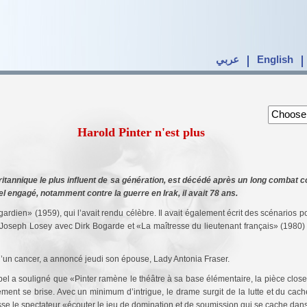
عربي
English
Harold Pinter n'est plus
itannique le plus influent de sa génération, est décédé après un long combat c
tuel engagé, notamment contre la guerre en Irak, il avait 78 ans.
 gardien» (1959), qui l’avait rendu célèbre. Il avait également écrit des scénarios p
oseph Losey avec Dirk Bogarde et «La maîtresse du lieutenant français» (1980)
d’un cancer, a annoncé jeudi son épouse, Lady Antonia Fraser.
l a souligné que «Pinter ramène le théâtre à sa base élémentaire, la pièce close e
ement se brise. Avec un minimum d’intrigue, le drame surgit de la lutte et du cac
se le spectateur «écouter le jeu de domination et de soumission qui se cache dans