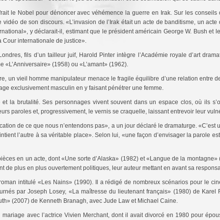
offrait le Nobel pour dénoncer avec véhémence la guerre en Irak. Sur les conseils
vidéo de son discours. «L’invasion de l’Irak était un acte de banditisme, un acte 
rnational», y déclarait-il, estimant que le président américain George W. Bush et l
 Cour internationale de justice».
dres, fils d’un tailleur juif, Harold Pinter intègre l’Académie royale d’art dram
e «L’Anniversaire» (1958) ou «L’amant» (1962).
e, un vieil homme manipulateur menace le fragile équilibre d’une relation entre de
age exclusivement masculin en y faisant pénétrer une femme.
é et la brutalité. Ses personnages vivent souvent dans un espace clos, où ils s’
rs paroles et, progressivement, le vernis se craquelle, laissant entrevoir leur vulné
ation de ce que nous n’entendons pas», a un jour déclaré le dramaturge. «C’est un
ntient l’autre à sa véritable place». Selon lui, «une façon d’envisager la parole 
 pièces en un acte, dont «Une sorte d’Alaska» (1982) et «Langue de la montagne» 
nt de plus en plus ouvertement politiques, leur auteur mettant en avant sa respons
n roman intitulé «Les Nains» (1990). Il a rédigé de nombreux scénarios pour le c
ournés par Joseph Losey, «La maîtresse du lieutenant français» (1980) de Karel 
euth» (2007) de Kenneth Branagh, avec Jude Law et Michael Caine.
on mariage avec l’actrice Vivien Merchant, dont il avait divorcé en 1980 pour ép