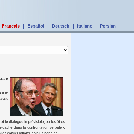
Français
Español
Deutsch
Italiano
Persian
ontre
our le
 avec
t le dialogue imprévisible, où les êtres
he-cache dans la confrontation verbale».
 les conversations les plus banales».