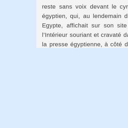
reste sans voix devant le cyn
égyptien, qui, au lendemain d
Egypte, affichait sur son site
l’Intérieur souriant et cravaté
la presse égyptienne, à côté 
cette légende : « Les citoy
célébré dans la joie la fête d
échangeant roses et chocolats 
Et pas un mot sur les manifesta
envolé, depuis vendredi soir, H
l’Intérieur de la photo, et avec l
pendant trente ans d’état d’
fameuse cocotte-minute res