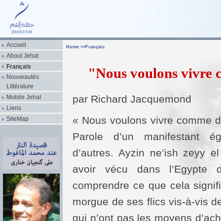
Accueil
Home
>>
Français
About Jehat
Français
"Nous voulons vivre 
Nouveautés
Littérature
par Richard Jacquemond
Mobile Jehat
Liens
« Nous voulons vivre comme d
SiteMap
Parole d’un manifestant ég
d’autres. Ayzin ne’ish zeyy el
avoir vécu dans l’Egypte 
comprendre ce que cela signifie
morgue de ses flics vis-à-vis d
qui n’ont pas les moyens d’ach