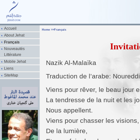
Accueil
Home
>>
Français
About Jehat
Français
Invitat
Nouveautés
Littérature
Nazik Al-Malaïka
Mobile Jehat
Liens
Traduction de l’arabe: Noured
SiteMap
Viens pour rêver, le beau jour e
La tendresse de la nuit et les j
Nous appellent.
Viens pour chasser les visions,
De la lumière,