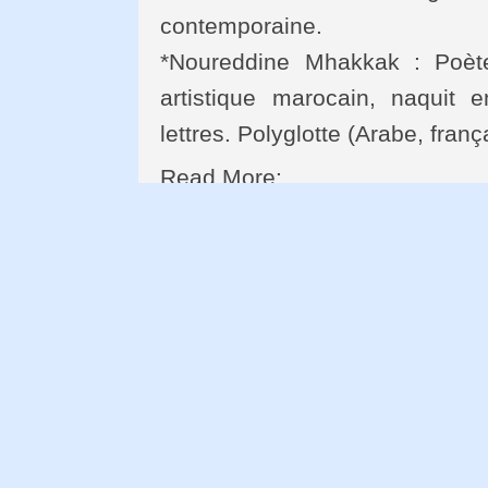
contemporaine.
*Noureddine Mhakkak : Poète, 
artistique marocain, naquit
lettres. Polyglotte (Arabe, franç
Read More:
Mot du Poète Qassim Ha
mondiale De la poésie
POÈMES
Trad. par Tahar BEKRI extr
Yassin Adnan : un poète in 
Papa Sartre
Promesse en l’air
La langue acérée du poète c
De la condition et de la poé
L’art et la guerre : le cas sy
Désert