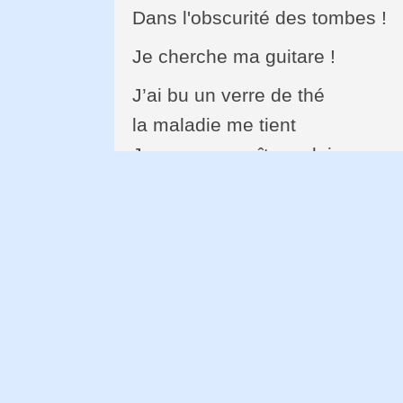
Dans l'obscurité des tombes !
Je cherche ma guitare !
J’ai bu un verre de thé
la maladie me tient
Je veux connaître celui
Qui m’a empoisonné !
Et moi,
Je n’ai pas encore chanté
À la célébration de la ville !
Toutes les personnes
Dans la salle m'attendent
Et moi,
Je me déchire par la douleur,