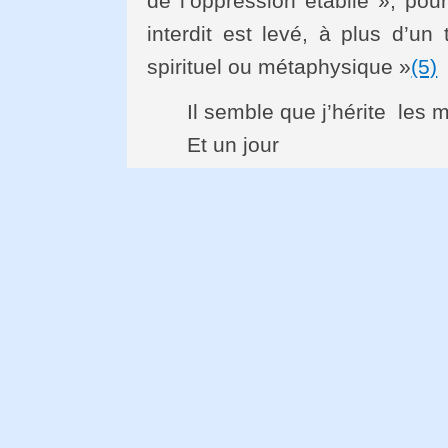
de l’oppression établie », pour
interdit est levé, à plus d’un 
spirituel ou métaphysique »
(5)
Il semble que j’hérite les 
Et un jour
Je m’assoirai seule dans le
Après la mort de tous ceux
Sans aucun sentiment de
Où mon corps une grande c
Où les partants ont laissé
Ce qui renvoie à eux
(6)
Il y a ici un dialogue entre l
que l’homme tend à limiter d