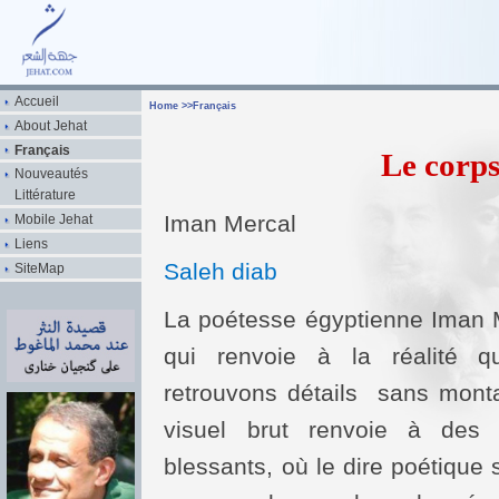
Accueil
Home
>>
Français
About Jehat
Français
Le corps
Nouveautés
Littérature
Iman Mercal
Mobile Jehat
Liens
Saleh diab
SiteMap
La poétesse égyptienne Iman M
qui renvoie à la réalité q
retrouvons détails sans mont
visuel brut renvoie à des c
blessants, où le dire poétique