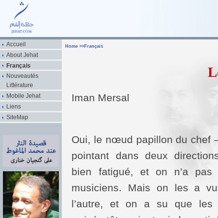
Accueil
Home
>>
Français
About Jehat
Français
L
Nouveautés
Littérature
Iman Mersal
Mobile Jehat
Liens
SiteMap
Oui, le nœud papillon du chef
pointant dans deux direction
bien fatigué, et on n’a pas
musiciens. Mais on les a vus
l’autre, et on a su que les 