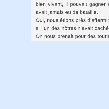
bien vivant, il pouvait gagner sa
avait jamais eu de bataille.
Oui, nous étions près d’affermi
si l’un des nôtres n’avait cac
On nous prenait pour des touri
se mit à nous suivre en répétant
Il ne nous restait plus que le 
une autre année, à humer l’ode
les quitter, tous, de marcher seu
Read More:
Mot du Poète Qassim Ha
mondiale De la poésie
POÈMES
Trad. par Tahar BEKRI extr