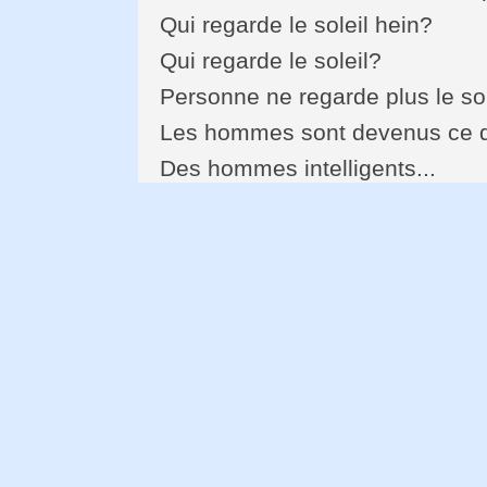
Qui regarde le soleil hein?
Qui regarde le soleil?
Personne ne regarde plus le sol
Les hommes sont devenus ce q
Des hommes intelligents...
Une fleur cancéreuse tubéreuse
Ils se promènent en regardant p
Et ils pensent au ciel
Ils pensent... Ils pensent... ils 
Ils ne peuvent plus aimer les vé
Ils aiment les fleurs fanées les
Les immortelles et les pensées
Et ils marchent dans la boue d