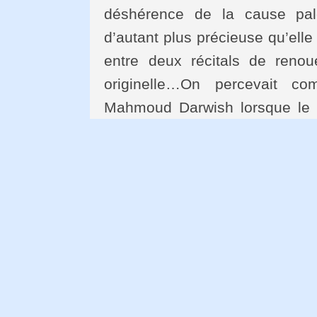
déshérence de la cause pal
d’autant plus précieuse qu’ell
entre deux récitals de renoue
originelle…On percevait 
Mahmoud Darwish lorsque le pu
titre fétiches (Djawas essa
l’époque héroïque. Il s’y prêt
qu’un extrait. Il y a un an, il
supplément culturel est diri
Ghitany) : « Je réclame d’être 
que citoyen palestinien écrivan
l’identité palestinienne n’est
de grandes causes, mais no