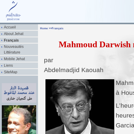
Accueil
Home
>>
Français
About Jehat
Français
Mahmoud Darwish m
Nouveautés
Littérature
par
Mobile Jehat
Liens
Abdelmadjid Kaouah
SiteMap
Mahmo
à Hou
L’heur
heure
Garcia