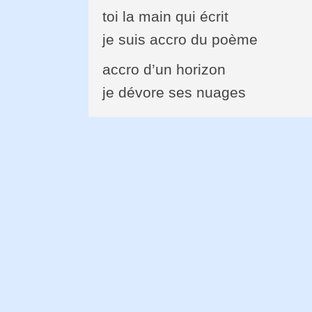
toi la main qui écrit
je suis accro du poème
accro d’un horizon
je dévore ses nuages
accro d’un ciel
je bois son bleu
accro des tonnerres
je monte leur selle
accro des portes qui s’ouvrent 
et des routes qui se prolonge
et des peurs qui fleurissent les 
je suis accro d’inattention