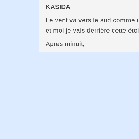
KASIDA
Le vent va vers le sud comme 
et moi je vais derrière cette éto
Apres minuit,
les bergers sien allaient vers 
il ma fenêtre.
ma poupée est dans le golfe
mon été sans insectes
et je suis voue a la poussière...
Pas de fontaine dans la cour 
ni de vagues dans la mer,
je me sens froid comme un our