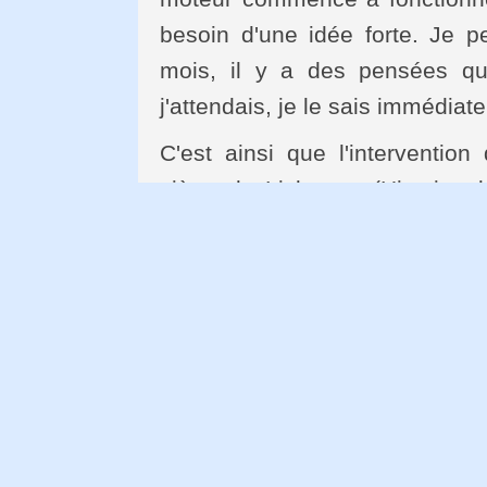
besoin d'une idée forte. Je p
mois, il y a des pensées qui 
j'attendais, je le sais immédiate
C'est ainsi que l'intervention
siège de Lisbonne (Histoire d
ibérique se détache de l'Europ
pierre) ; Joseph, hanté par l
(L'Evangile selon Jésus-Chr
presque) se réveille aveugle 
idées (parfois un peu trop appu
riche imagination.
www.lemonde.fr