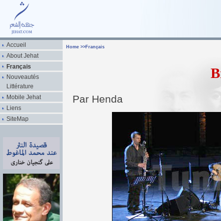
Accueil
Home
>>
Français
About Jehat
Français
B
Nouveautés
Littérature
Par Henda
Mobile Jehat
Liens
SiteMap