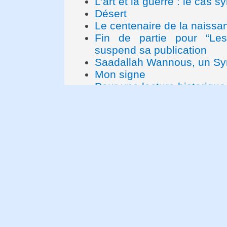
L’art et la guerre : le cas sy
Désert
Le centenaire de la naissa
Fin de partie pour “Les 
suspend sa publication
Saadallah Wannous, un Syr
Mon signe
Pour une lecture historique
Les restes du poète chili
Le moment poétique Apollin
Distinctions
«Du côté de chez Swann»
« La Divine Comédie» a dis
La Passion d'Aragon selon 
Les sept livres inévitables
Fantasy, histoire d'un nouve
figure d’avant-garde au Bré
Livres, Actes Sud
Mont-Liban, mon roman