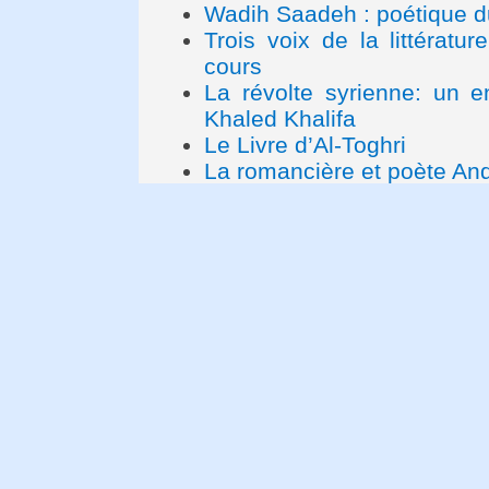
Wadih Saadeh : poétique d
Trois voix de la littératu
cours
La révolte syrienne: un en
Khaled Khalifa
Le Livre d’Al-Toghri
La romancière et poète An
Décès du cinéaste syrien 
La poésie méditerranéenne
"Nous voulons vivre comme
Appel des intellectuels ara
D'un ton guerrier en philos
Abou Al-Qacem Al-Chebbi
Une anthologie de la poés
Ci-gît Jean Genet, travaill
"La Proximité de la mer. U
L’exigence du retour, un in
Mohammed Arkoun – Article
Un éclair dans une forêt 