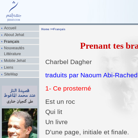
Accueil
Home
>>
Français
About Jehat
Français
Prenant tes br
Nouveautés
Littérature
Charbel Dagher
Mobile Jehat
Liens
traduits par Naoum Abi-Rached
SiteMap
1- Ce prosterné
Est un roc
Qui lit
Un livre
D’une page, initiale et finale.