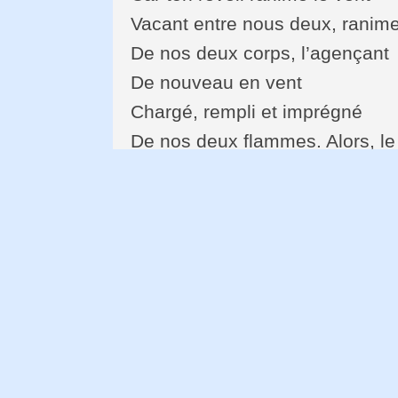
Vacant entre nous deux, ranime
De nos deux corps, l’agençant
De nouveau en vent
Chargé, rempli et imprégné
De nos deux flammes. Alors, le
Dans ce qu’il a
De scintillant.
Nus, enveloppés d’une parure
De feu, qui fait notre force,
Nos présages, qui édifie ce qui
La rendant maîtresse d’elle-m
Au point que le feu a de quoi s
Ranimer l’espace qui l’entoure