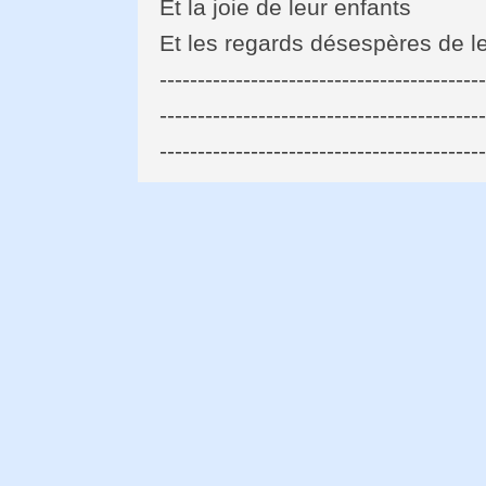
Et la joie de leur enfants
Et les regards désespères de l
------------------------------------------
------------------------------------------
------------------------------------------
------------------------------------------
------------------------------------------
------------------------------------------
------------------------------------------
------------------------------------------
Je ne peux pas t'aimer
Je ne peux pas t'aimer
Comme tu le mérite