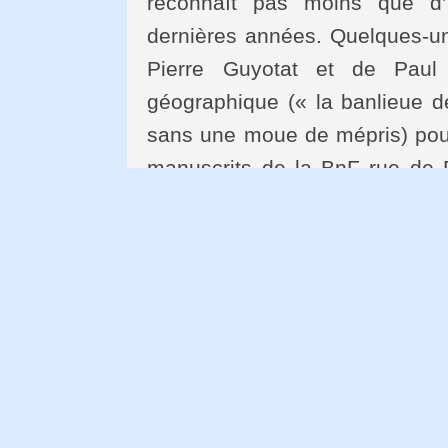
reconnaît pas moins que d’
dernières années. Quelques-un
Pierre Guyotat et de Paul 
géographique (« la banlieue 
sans une moue de mépris) pour
manuscrits de la BnF rue de Ri
Lucien Febvre en direction des
Camus à la Bibliothèque Méja
voulait l’avoir plus près d’ell
la Bibliothèque municipale de
sa fille souhaitait le vendre à 
Morgana. Et bien qu’un récent
choses entre les héritiers 
s’attend à une vaine offens