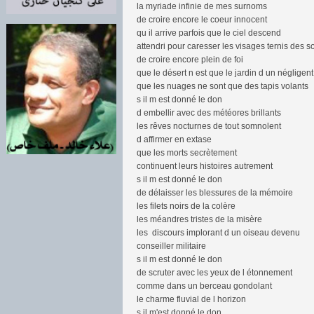
la myriade infinie de mes surnoms
de croire encore le coeur innocent
qu il arrive parfois que le ciel descend
attendri pour caresser les visages ternis des so
de croire encore plein de foi
que le désert n est que le jardin d un négligent
que les nuages ne sont que des tapis volants
s il m est donné le don
d embellir avec des météores brillants
les rêves nocturnes de tout somnolent
d affirmer en extase
que les morts secrètement
continuent leurs histoires autrement
s il m est donné le don
de délaisser les blessures de la mémoire
les filets noirs de la colère
les méandres tristes de la misère
les discours implorant d un oiseau devenu
conseiller militaire
s il m est donné le don
de scruter avec les yeux de l étonnement
comme dans un berceau gondolant
le charme fluvial de l horizon
s il m'est donné le don