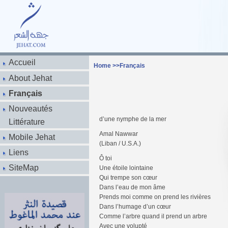
Accueil
Home
>>
Français
About Jehat
Français
Nouveautés
d’une nymphe de la mer
Littérature
Amal Nawwar
Mobile Jehat
(Liban / U.S.A.)
Liens
Ô toi
SiteMap
Une étoile lointaine
Qui trempe son cœur
Dans l’eau de mon âme
Prends moi comme on prend les rivières
Dans l’humage d’un cœur
Comme l’arbre quand il prend un arbre
Avec une volupté