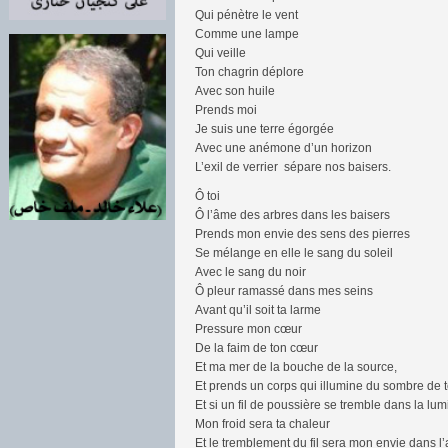
Qui pénètre le vent
Comme une lampe
Qui veille
Ton chagrin déplore
Avec son huile
Prends moi
Je suis une terre égorgée
Avec une anémone d’un horizon
L’exil de verrier sépare nos baisers.
Ô toi
Ô l’âme des arbres dans les baisers
Prends mon envie des sens des pierres
Se mélange en elle le sang du soleil
Avec le sang du noir
Ô pleur ramassé dans mes seins
Avant qu’il soit ta larme
Pressure mon cœur
De la faim de ton cœur
Et ma mer de la bouche de la source,
Et prends un corps qui illumine du sombre de 
Et si un fil de poussière se tremble dans la lu
Mon froid sera ta chaleur
Et le tremblement du fil sera mon envie dans l’a