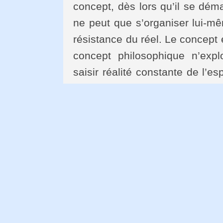
concept, dès lors qu’il se dé
ne peut que s’organiser lui-mê
résistance du réel. Le concept 
concept philosophique n’expl
saisir réalité constante de l’es
du concept, du fond même de so
nouveau est une simple figure 
de la résistance. Dans cette 
syllogistique du donné. Le mo
d’un code nécessaire de la pré
C’est cette forme du fortiori q
dans le donné conforme à la ré
réel. Le donné est structure
structure. La structure est 