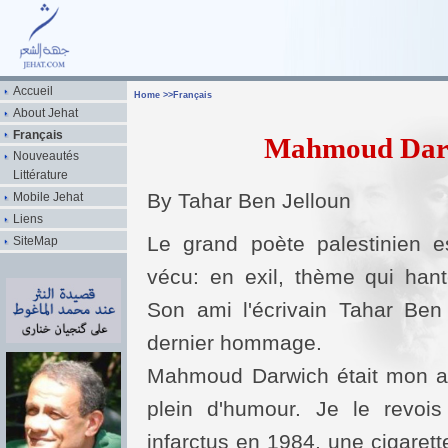
Accueil
Home
>>
Français
About Jehat
Français
Mahmoud Darwi
Nouveautés
Littérature
By Tahar Ben Jelloun
Mobile Jehat
Liens
Le grand poète palestinien 
SiteMap
vécu: en exil, thème qui han
Son ami l'écrivain Tahar Ben
dernier hommage.
Mahmoud Darwich était mon am
plein d'humour. Je le revoi
infarctus en 1984, une cigarett