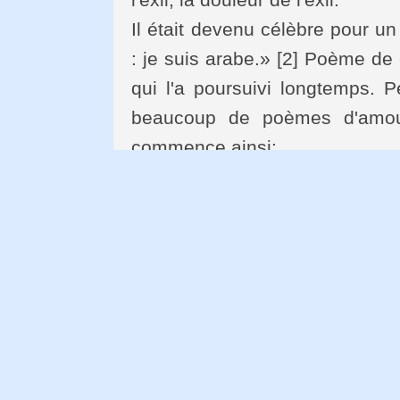
Il était devenu célèbre pour u
: je suis arabe.» [2] Poème de 
qui l'a poursuivi longtemps. Pe
beaucoup de poèmes d'amour
commence ainsi:
«Il lui dit: ah si j'étais plus jeune
Elle dit: je grandirai de nuit c
Et elle ajoute: et toi, tu rajeunir
en dormant car tout dormeur es
Quant à moi, je veillerai jusqu'
que noircissent mes cernes.»
C'était un homme populaire. Pa