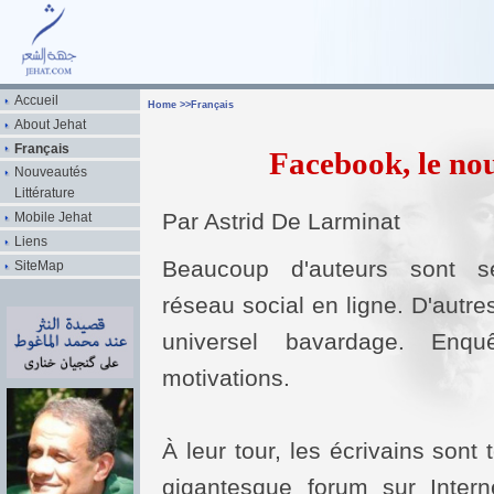
Accueil
Home
>>
Français
About Jehat
Français
Facebook, le nou
Nouveautés
Littérature
Par Astrid De Larminat
Mobile Jehat
Liens
Beaucoup d'auteurs sont s
SiteMap
réseau social en ligne. D'autres
universel bavardage. Enqu
motivations.
À leur tour, les écrivains sont
gigantesque forum sur Intern