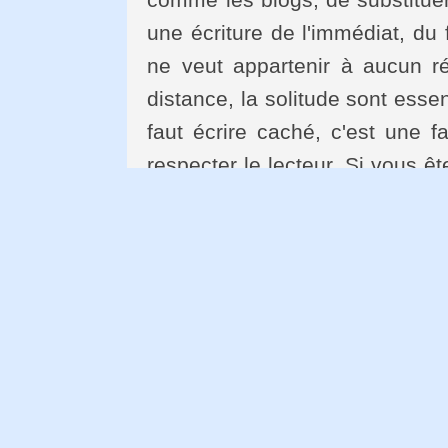
une écriture de l'immédiat, du 
ne veut appartenir à aucun ré
distance, la solitude sont essent
faut écrire caché, c'est une 
respecter le lecteur. Si vous ête
foutu, vous ne donnez pas le me
que j'ai à dire au lecteur, je l'éc
Beaucoup d'écrivains passent 
avec leurs lecteurs. Philippe 
jour, afin de lire les mots dou
l'autre, gentiment, rapidement, 
quelques phrases élogieuses
humains, ils ont un peu de vani