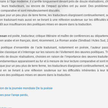
ttéraire à l’âge moderne, il s’arrête longuement devant près de douze réalisations, c
 leurs traducteurs, ou encore de l’impact qu’elles ont pu avoir. Des problèm
e comparative et sont minutieusement discutés.
 jour un peu plus de terre ferme, les traducteurs élargissent continuellement, sel
 traduisant mais aussi en se livrant à une réflexion soutenue sur les difficultés i
ntôt aux insuffisances des poétiques mises en œuvre dans la traduction.
assan
est poète, traducteur, critique littéraire et maître de conférences au départe
, en arabe et en français, dont, récemment, Le Roman arabe (Sindbad / Actes Sud, 
poétique d’ensemble de l’acte traduisant, notamment en poésie, l’auteur pas
e classique et s’interroge sur les raisons de l’évitement des œuvres poétiques. Trait
rès de douze réalisations, choisies en raison de l’importance des œuvres traduite
fondamentaux apparaissent au fur et à mesure de leur lecture comparative et sont 
 jour un peu plus de terre ferme, les traducteurs élargissent continuellement, sel
en se livrant à une réflexion soutenue sur les difficultés inhérentes à leur tra
ances des poétiques mises en œuvre dans la traduction.
on de la journée mondiale De la poésie
es pour l'anqe perdu,