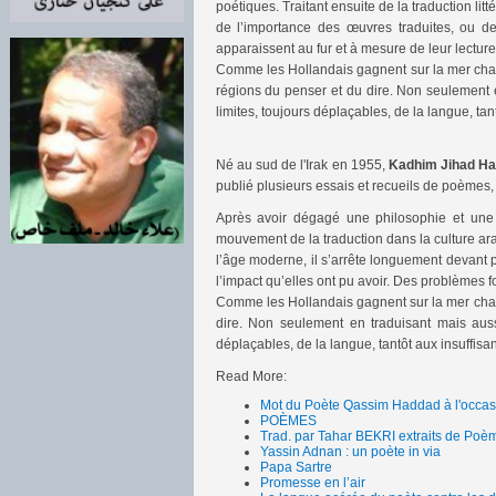
poétiques. Traitant ensuite de la traduction li
de l’importance des œuvres traduites, ou de
apparaissent au fur et à mesure de leur lectur
Comme les Hollandais gagnent sur la mer chaque
régions du penser et du dire. Non seulement en
limites, toujours déplaçables, de la langue, ta
Né au sud de l'Irak en 1955,
Kadhim Jihad H
publié plusieurs essais et recueils de poèmes
Après avoir dégagé une philosophie et une 
mouvement de la traduction dans la culture arab
l’âge moderne, il s’arrête longuement devant p
l’impact qu’elles ont pu avoir. Des problèmes 
Comme les Hollandais gagnent sur la mer chaque
dire. Non seulement en traduisant mais aussi 
déplaçables, de la langue, tantôt aux insuffis
Read More:
Mot du Poète Qassim Haddad à l'occasi
POÈMES
Trad. par Tahar BEKRI extraits de Poèm
Yassin Adnan : un poète in via
Papa Sartre
Promesse en l’air