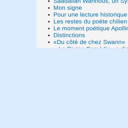
Saadallah Wannous, un Syr
Mon signe
Pour une lecture historique
Les restes du poète chili
Le moment poétique Apollin
Distinctions
«Du côté de chez Swann»
« La Divine Comédie» a dis
La Passion d'Aragon selon 
Les sept livres inévitables
Fantasy, histoire d'un nouve
figure d’avant-garde au Bré
Livres, Actes Sud
Mont-Liban, mon roman
Soif
Un arbre…
Syrie: le nouveau roman
Goytisolo
Mort de l'écrivain mexicai