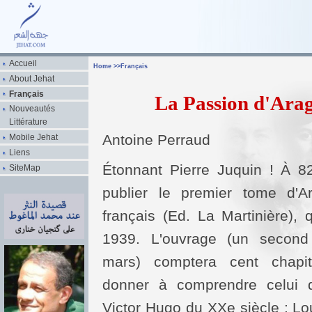
Accueil
Home
>>
Français
About Jehat
Français
La Passion d'Arag
Nouveautés
Littérature
Antoine Perraud
Mobile Jehat
Liens
Étonnant Pierre Juquin ! À 82
SiteMap
publier le premier tome d'A
français (Ed. La Martinière), 
1939. L'ouvrage (un second
mars) comptera cent chapit
donner à comprendre celui 
Victor Hugo du XXe siècle : Lo