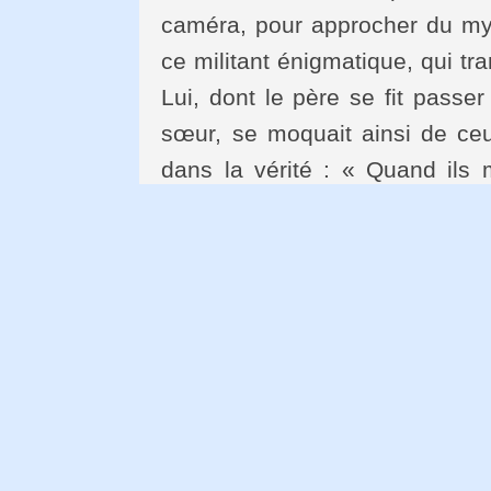
caméra, pour approcher du my
ce militant énigmatique, qui tr
Lui, dont le père se fit passe
sœur, se moquait ainsi de ceu
dans la vérité : « Quand ils 
tombe : il a toujours eu raison
plus. »
MEDIAPART : Quels furent le
Marchais ?
PIERRE JUQUIN :
Flous 
Instinctivement, Aragon redou
Waldeck Rochet. Je publie