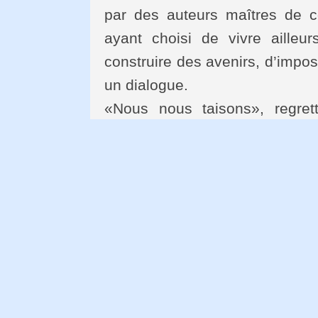
par des auteurs maîtres de ce
ayant choisi de vivre ailleur
construire des avenirs, d’impos
un dialogue.
«Nous nous taisons», regret
Lettre de colère et d’espoir 
constat d’un présent impossibl
futur – est un moyen de rompr
les livres, une manière de p
prison, d’accord, mais la tête 
Ailleurs, c’est la résignation 
quelle minceur nous nous pro
monde et ce que nous aurions 