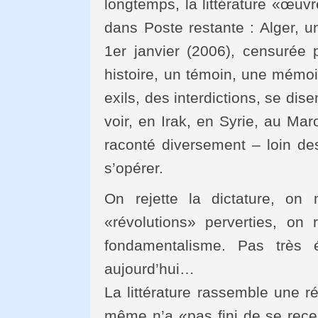
longtemps, la littérature «œuv
dans Poste restante : Alger, 
1er janvier (2006), censurée p
histoire, un témoin, une mémoir
exils, des interdictions, se dis
voir, en Irak, en Syrie, au Mar
raconté diversement – loin d
s’opérer.
On rejette la dictature, o
«révolutions» perverties, on r
fondamentalisme. Pas très 
aujourd’hui…
La littérature rassemble une ré
même n’a «pas fini de se rece