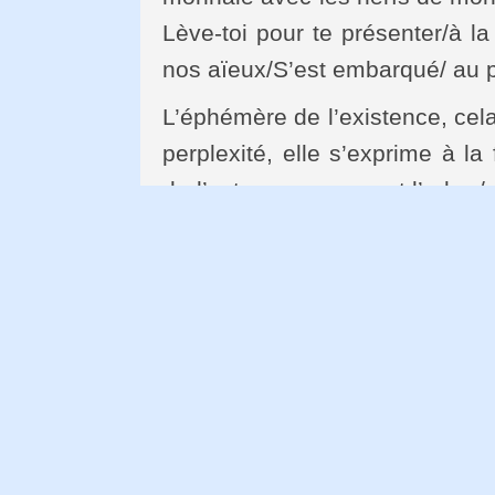
Lève-toi pour te présenter/à la
nos aïeux/S’est embarqué/ au p
L’éphémère de l’existence, cela
perplexité, elle s’exprime à la
de l’extase: « que peut l’arbre/
est mon chemin/ maintenant q
tréfonds/de l’or ». Tout ça m’a
(situées en région parisien
m’adresser leurs livres, mêm
publication subventionnée par l
Ouassat. Vous non plus, vous n
Le Soir