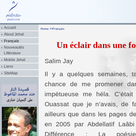
Accueil
Home
>>
Français
About Jehat
Français
Un éclair dans une 
Nouveautés
Littérature
Salim Jay
Mobile Jehat
Liens
Il y a quelques semaines, ta
SiteMap
chance de me promener dan
impétueuse me héla. C’était
Ouassat que je n’avais, de fa
ailleurs que dans les pages de
en 2005 par Abdellatif Laâbi
Différence : La poési