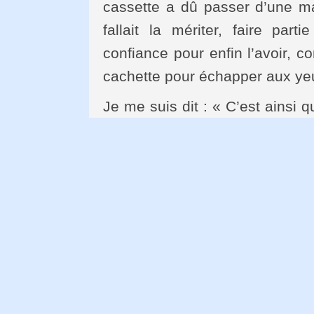
cassette a dû passer d’une mai
fallait la mériter, faire par
confiance pour enfin l’avoir, 
cachette pour échapper aux yeu
Je me suis dit : « C’est ainsi 
celles de Abdel-Halim Hafez o
notre chantre (de quoi lui avoir
Après Imam, on commença à 
Fouad Negm, Naguib Chehab,
parvenir aux Palestiniens 
Tewfiq Ziyad … Ces autres poè
nous ont fascinés, étant de surc
venait de cette terre rêvée.