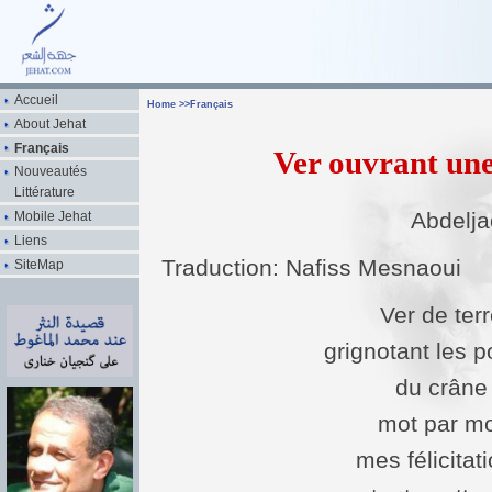
Accueil
Home
>>
Français
About Jehat
Français
Ver ouvrant une
Nouveautés
Littérature
Abdelja
Mobile Jehat
Liens
Traduction: Nafiss Mesnaoui
SiteMap
Ver de ter
grignotant les 
du crâne
mot par m
mes félicitat