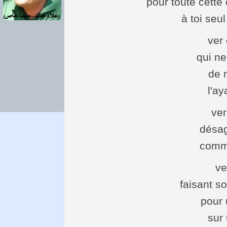
pour toute cette
à toi seul
ver
qui ne
de 
l'a
ver
désag
comm
ve
faisant so
pour 
sur 