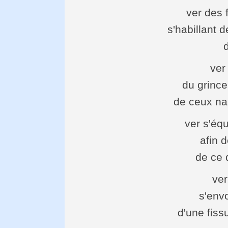
ver des 
s'habillant 
ver 
du grinc
de ceux nau
ver s'équ
afin 
de ce 
ve
s'envo
d'une fiss