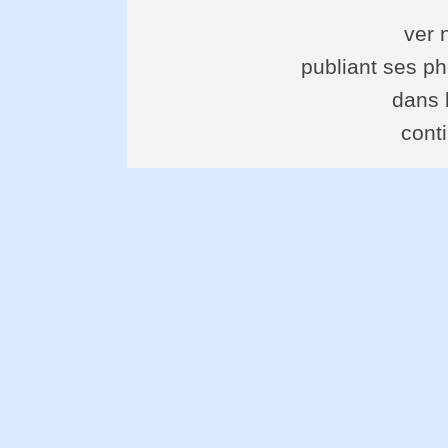
ver 
publiant ses ph
dans 
cont
d
m
ver dérob
avant de p
ve
- devena
qui est to