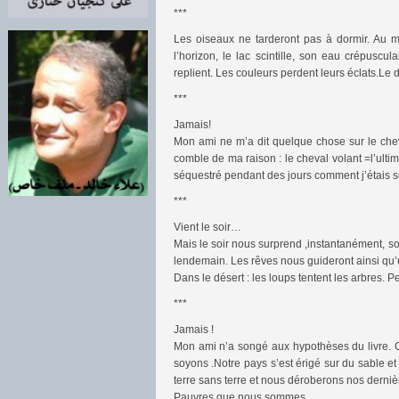
***
Les oiseaux ne tarderont pas à dormir. Au m
l’horizon, le lac scintille, son eau crépuscu
replient. Les couleurs perdent leurs éclats.Le 
***
Jamais!
Mon ami ne m’a dit quelque chose sur le cheval
comble de ma raison : le cheval volant =l’ultim
séquestré pendant des jours comment j’étais s
***
Vient le soir…
Mais le soir nous surprend ,instantanément, so
lendemain. Les rêves nous guideront ainsi q
Dans le désert : les loups tentent les arbres. Pe
***
Jamais !
Mon ami n’a songé aux hypothèses du livre. Co
soyons .Notre pays s’est érigé sur du sable 
terre sans terre et nous déroberons nos dernièr
Pauvres que nous sommes