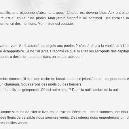
uraille, une pigeonne s’absentera aussi. L’herbe est devenu bleu. Aux entrela
laire est au couleur de plomb. Mon jardin s’apprête au sommeil ...les corolles d
dernier cri des morillons. Mon miroir est opaque.
 du vent. A-t-il associé les objets aux poètes ? c’est-â-dire à la vanité et à l’id
e échappatoire. Je ne t’ai jamais raconté ce que m’a fait les aéroports des capitale
oumis à des interrogatoires dans un certain aéroport
mbre comme s’il était une roche de basalte noire se jetant à notre cou pour nous ét
u’un chameau. Nous serons des morts ou des bergers…
ut-être, ils les grimperont. Où est notre salut ? Dans la nuit l’ombre de la nuit.
mme si le fait de citer le livre est le livre ou l’écriture… nous sommes une trib
et des fleurs de ce sable nous sommes venus. Des odeurs nous emporterons loin de
es feuilles vertes.