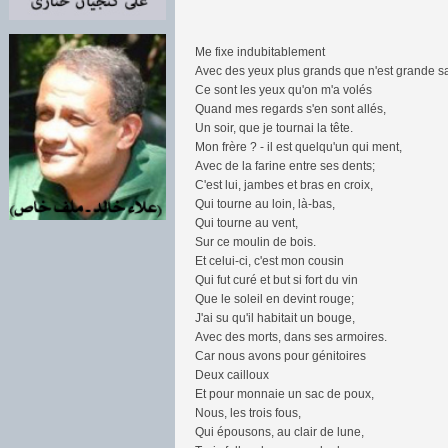
Me fixe indubitablement
Avec des yeux plus grands que n'est grande sa
Ce sont les yeux qu'on m'a volés
Quand mes regards s'en sont allés,
Un soir, que je tournai la tête.
Mon frère ? - il est quelqu'un qui ment,
Avec de la farine entre ses dents;
C'est lui, jambes et bras en croix,
Qui tourne au loin, là-bas,
Qui tourne au vent,
Sur ce moulin de bois.
Et celui-ci, c'est mon cousin
Qui fut curé et but si fort du vin
Que le soleil en devint rouge;
J'ai su qu'il habitait un bouge,
Avec des morts, dans ses armoires.
Car nous avons pour génitoires
Deux cailloux
Et pour monnaie un sac de poux,
Nous, les trois fous,
Qui épousons, au clair de lune,