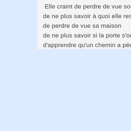
Elle craint de perdre de vue s
de ne plus savoir à quoi elle r
de perdre de vue sa maison
de ne plus savoir si la porte s'o
d'apprendre qu'un chemin a pén
empilé les chaises sur la table
que le platane du rond-point s
sa crainte de ne plus savoir étei
pour évacuer le sanglot à l'étro
Quelle est la nuit parmi les nu
p.
La forêt a peur