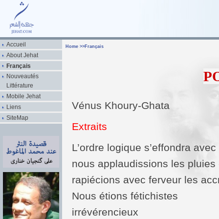
Accueil
Home
>>
Français
About Jehat
Français
P
Nouveautés
Littérature
Mobile Jehat
Vénus Khoury-Ghata
Liens
SiteMap
Extraits
L’ordre logique s’effondra avec l
nous applaudissions les pluies
rapiécions avec ferveur les acc
Nous étions fétichistes
irrévérencieux